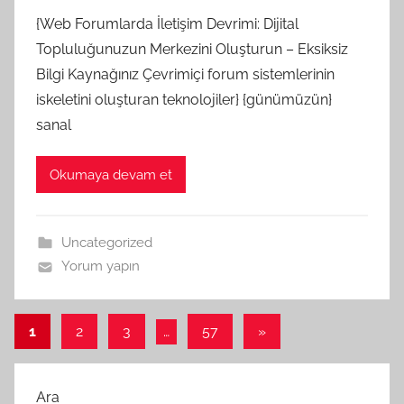
{Web Forumlarda İletişim Devrimi: Dijital
Topluluğunuzun Merkezini Oluşturun – Eksiksiz
Bilgi Kaynağınız Çevrimiçi forum sistemlerinin
iskeletini oluşturan teknolojiler} {günümüzün}
sanal
Okumaya devam et
Uncategorized
Yorum yapın
Yazı
Sonraki
1
2
3
…
57
»
yazılar
sayfalaması
Ara