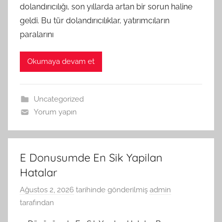
dolandırıcılığı, son yıllarda artan bir sorun haline
geldi. Bu tür dolandırıcılıklar, yatırımcıların
paralarını
Okumaya devam et
Uncategorized
Yorum yapın
E Donusumde En Sik Yapilan
Hatalar
Ağustos 2, 2026
tarihinde gönderilmiş
admin
tarafından