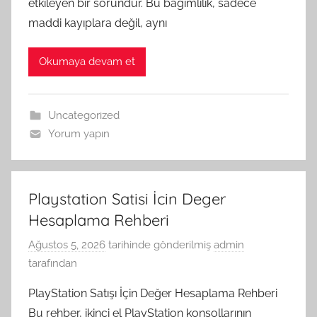
etkileyen bir sorundur. Bu bağımlılık, sadece
maddi kayıplara değil, aynı
Okumaya devam et
Uncategorized
Yorum yapın
Playstation Satisi İcin Deger
Hesaplama Rehberi
Ağustos 5, 2026
tarihinde gönderilmiş
admin
tarafından
PlayStation Satışı İçin Değer Hesaplama Rehberi
Bu rehber, ikinci el PlayStation konsollarının