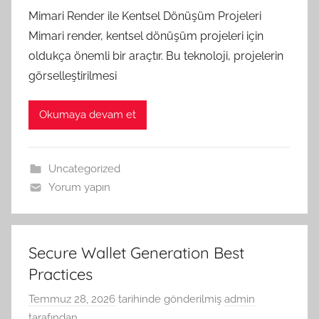
Mimari Render ile Kentsel Dönüşüm Projeleri
Mimari render, kentsel dönüşüm projeleri için
oldukça önemli bir araçtır. Bu teknoloji, projelerin
görselleştirilmesi
Okumaya devam et
Uncategorized
Yorum yapın
Secure Wallet Generation Best
Practices
Temmuz 28, 2026
tarihinde gönderilmiş
admin
tarafından