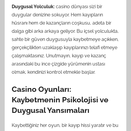
Duygusal Yolculuk:
casino dünyası sizi bir
duygular denizine sokuyor. Hem kayıpların
hüsranı hem de kazançların coşkusu, adeta bir
dalga gibi arka arkaya geliyor. Bu içsel yolculukta,
sahte bir güven duygusuyla kaybetmeye açıkken,
gerçekçilikten uzaklaşıp kayıplarınızı telafi etmeye
çalışmaktasınız. Unutmayın, kayıp ve kazanç
arasındaki bu ince çizgide yürümenin ustası
olmak, kendinizi kontrol etmekle başlar.
Casino Oyunları:
Kaybetmenin Psikolojisi ve
Duygusal Yansımaları
Kaybettiğiniz her oyun, bir kayıp hissi yaratır ve bu