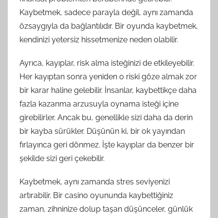
Kaybetmek, sadece parayla değil, aynı zamanda
özsaygıyla da bağlantılıdır. Bir oyunda kaybetmek,
kendinizi yetersiz hissetmenize neden olabilir.
Ayrıca, kayıplar, risk alma isteğinizi de etkileyebilir.
Her kayıptan sonra yeniden o riski göze almak zor
bir karar haline gelebilir. İnsanlar, kaybettikçe daha
fazla kazanma arzusuyla oynama isteği içine
girebilirler. Ancak bu, genellikle sizi daha da derin
bir kayba sürükler. Düşünün ki, bir ok yayından
fırlayınca geri dönmez. İşte kayıplar da benzer bir
şekilde sizi geri çekebilir.
Kaybetmek, aynı zamanda stres seviyenizi
artırabilir. Bir casino oyununda kaybettiğiniz
zaman, zihninize dolup taşan düşünceler, günlük