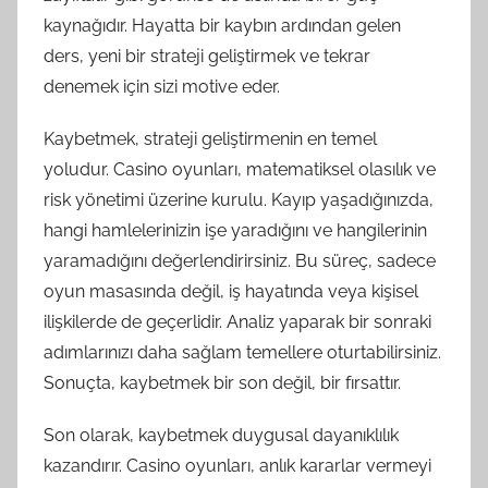
kaynağıdır. Hayatta bir kaybın ardından gelen
ders, yeni bir strateji geliştirmek ve tekrar
denemek için sizi motive eder.
Kaybetmek, strateji geliştirmenin en temel
yoludur. Casino oyunları, matematiksel olasılık ve
risk yönetimi üzerine kurulu. Kayıp yaşadığınızda,
hangi hamlelerinizin işe yaradığını ve hangilerinin
yaramadığını değerlendirirsiniz. Bu süreç, sadece
oyun masasında değil, iş hayatında veya kişisel
ilişkilerde de geçerlidir. Analiz yaparak bir sonraki
adımlarınızı daha sağlam temellere oturtabilirsiniz.
Sonuçta, kaybetmek bir son değil, bir fırsattır.
Son olarak, kaybetmek duygusal dayanıklılık
kazandırır. Casino oyunları, anlık kararlar vermeyi