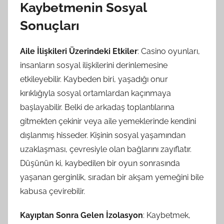
Kaybetmenin Sosyal
Sonuçları
Aile İlişkileri Üzerindeki Etkiler
: Casino oyunları,
insanların sosyal ilişkilerini derinlemesine
etkileyebilir. Kaybeden biri, yaşadığı onur
kırıklığıyla sosyal ortamlardan kaçınmaya
başlayabilir. Belki de arkadaş toplantılarına
gitmekten çekinir veya aile yemeklerinde kendini
dışlanmış hisseder. Kişinin sosyal yaşamından
uzaklaşması, çevresiyle olan bağlarını zayıflatır.
Düşünün ki, kaybedilen bir oyun sonrasında
yaşanan gerginlik, sıradan bir akşam yemeğini bile
kabusa çevirebilir.
Kayıptan Sonra Gelen İzolasyon
: Kaybetmek,