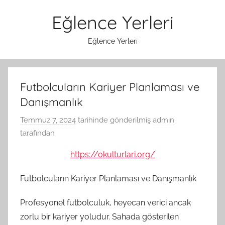
İçeriğe
Eğlence Yerleri
atla
Eğlence Yerleri
Futbolcuların Kariyer Planlaması ve
Danışmanlık
Temmuz 7, 2024
tarihinde gönderilmiş
admin
tarafından
https://okulturlari.org/
Futbolcuların Kariyer Planlaması ve Danışmanlık
Profesyonel futbolculuk, heyecan verici ancak
zorlu bir kariyer yoludur. Sahada gösterilen