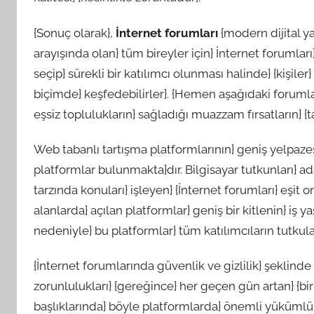
{Sonuç olarak},
İnternet forumları
{modern dijital ya
arayışında olan} tüm bireyler için} İnternet forumla
seçip} sürekli bir katılımcı olunması halinde} {kişiler
biçimde} keşfedebilirler}. {Hemen aşağıdaki forumlar
eşsiz toplulukların} sağladığı muazzam fırsatların} 
Web tabanlı tartışma platformlarının} geniş yelpazes
platformlar bulunmakta}dır. Bilgisayar tutkunları} a
tarzında konuları} işleyen} {İnternet forumları} eşit o
alanlarda} açılan platformlar} geniş bir kitlenin} iş 
nedeniyle} bu platformlar} tüm katılımcıların tutku
{İnternet forumlarında güvenlik ve gizlilik} şeklin
zorunlulukları} {gereğince} her geçen gün artan} {bir h
başlıklarında} böyle platformlarda} önemli yükümlülük