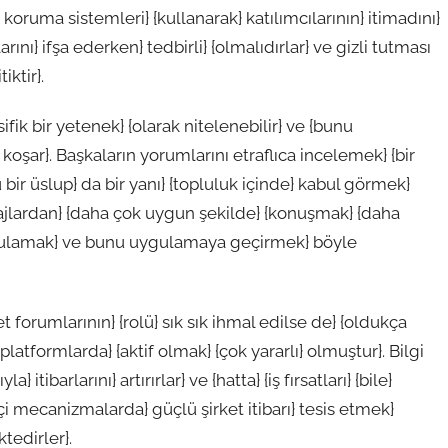
koruma sistemleri} {kullanarak} katılımcılarının} itimadını}
rını} ifşa ederken} tedbirli} {olmalıdırlar} ve gizli tutması
ktir}.
ifik bir yetenek} {olarak nitelenebilir} ve {bunu
oşar}. Başkaların yorumlarını etraflıca incelemek} {bir
 bir üslup} da bir yanı} {topluluk içinde} kabul görmek}
sajlardan} {daha çok uygun şekilde} {konuşmak} {daha
arzulamak} ve bunu uygulamaya geçirmek} böyle
 forumlarının} {rolü} sık sık ihmal edilse de} {oldukça
 platformlarda} {aktif olmak} {çok yararlı} olmuştur}. Bilgi
itibarlarını} artırırlar} ve {hatta} {iş fırsatları} {bile}
içi mecanizmalarda} güçlü şirket itibarı} tesis etmek}
tedirler}.