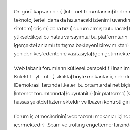
Ön görü kapsamında} {İnternet forumlarının} ilerleme
teknolojilerle} {daha da hızlanacak} izlenimi uyandırma
sitelere} erişim} daha hızlı} durum almış bulunacak
yükseldikçe} bu hatalı varsayımla} bu platformların
{gerçekte} anlamlı tartışma bekleyen} birey miktarı}
yeniden keşfedenlerin} vasıtasıyla} {geri getirmekted
Web tabanlı forumların kütlesel perspektifi} inanılma
Kolektif eylemler} sıklıkla} böyle mekanlar içinde doğ
{Demokrasi} tarzında ilkeler} bu ortamlarda} net biçim
{İnternet forumlarında} {duyulabilir} {bir platforma}
hassas şekilde} {izlemekte}dir ve {bazen kontrol} gir
Forum işletmecilerinin} web tabanlı mekanlar içindeki
içermektedir}. {Spam ve trolling engelleme} tarzınd