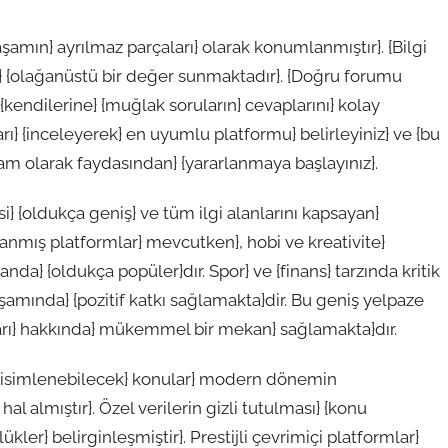
şamın} ayrılmaz parçaları} olarak konumlanmıştır}. {Bilgi
rı} {olağanüstü bir değer sunmaktadır}. {Doğru forumu
} {kendilerine} {muğlak soruların} cevaplarını} kolay
ı} {inceleyerek} en uyumlu platformu} belirleyiniz} ve {bu
{tam olarak faydasından} {yararlanmaya başlayınız}.
i} {oldukça geniş} ve tüm ilgi alanlarını kapsayan}
danmış platformlar} mevcutken}, hobi ve kreativite}
randa} {oldukça popüler}dır. Spor} ve {finans} tarzında kritik
yaşamında} {pozitif katkı sağlamakta}dir. Bu geniş yelpaze
ları} hakkında} mükemmel bir mekan} sağlamakta}dır.
de isimlenebilecek} konular} modern dönemin
al almıştır}. Özel verilerin gizli tutulması} {konu
ler} belirginleşmiştir}. Prestijli çevrimiçi platformlar}