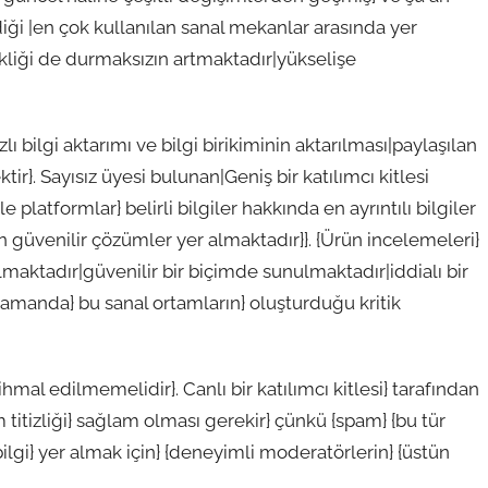
iği |en çok kullanılan sanal mekanlar arasında yer
itikliği de durmaksızın artmaktadır|yükselişe
ı bilgi aktarımı ve bilgi birikiminin aktarılması|paylaşılan
r}. Sayısız üyesi bulunan|Geniş bir katılımcı kitlesi
platformlar} belirli bilgiler hakkında en ayrıntılı bilgiler
 güvenilir çözümler yer almaktadır}}. {Ürün incelemeleri}
lmaktadır|güvenilir bir biçimde sunulmaktadır|iddialı bir
zamanda} bu sanal ortamların} oluşturduğu kritik
 ihmal edilmemelidir}. Canlı bir katılımcı kitlesi} tarafından
 titizliği} sağlam olması gerekir} çünkü {spam} {bu tür
bilgi} yer almak için} {deneyimli moderatörlerin} {üstün