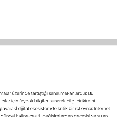
emalar üzerinde tartıştığı sanal mekanlardur. Bu
ılar için faydalı bilgiler sunarak|bilgi birikimini
yarak} dijital ekosistemde kritik bir rol oynar. İnternet
n güncel haline çeşitli değişimlerden geçmiş} ve şu an