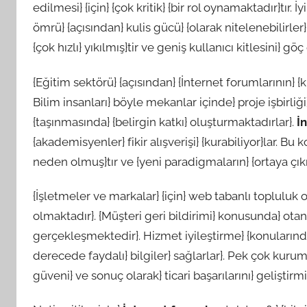
edilmesi} {için} {çok kritik} {bir rol oynamaktadır}tır. 
ömrü} {açısından} kulis gücü} {olarak nitelenebilirler
{çok hızlı} yıkılmış}tir ve geniş kullanıcı kitlesini} göç 
{Eğitim sektörü} {açısından} {İnternet forumlarının} {k
Bilim insanları} böyle mekanlar içinde} proje işbirli
{taşınmasında} {belirgin katkı} oluşturmaktadırlar}.
İ
{akademisyenler} fikir alışverişi} {kurabiliyor}lar. 
neden olmuş}tır ve {yeni paradigmaların} {ortaya çıkma
{İşletmeler ve markalar} {için} web tabanlı topluluk 
olmaktadır}. {Müşteri geri bildirimi} konusunda} otan
gerçekleşmektedir}. Hizmet iyileştirme} {konularınd
derecede faydalı} bilgiler} sağlarlar}. Pek çok kurum}
güveni} ve sonuç olarak} ticari başarılarını} geliştirmi