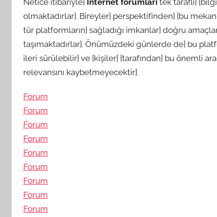
Netice itibariyle}
İnternet forumları
tek taraflı} {bi
olmaktadırlar}. Bireyler} perspektifinden} {bu mekanlar
tür platformların} sağladığı imkanlar} doğru amaçlar 
taşımaktadırlar}. Önümüzdeki günlerde de} bu platfo
ileri sürülebilir} ve {kişiler} {tarafından} bu önemli a
relevansını kaybetmeyecektir}.
Forum
Forum
Forum
Forum
Forum
Forum
Forum
Forum
Forum