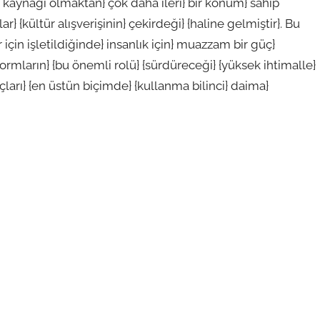
lgi kaynağı olmaktan} çok daha ileri} bir konum} sahip
} {kültür alışverişinin} çekirdeği} {haline gelmiştir}. Bu
için işletildiğinde} insanlık için} muazzam bir güç}
rmların} {bu önemli rolü} {sürdüreceği} {yüksek ihtimalle}
raçları} {en üstün biçimde} {kullanma bilinci} daima}