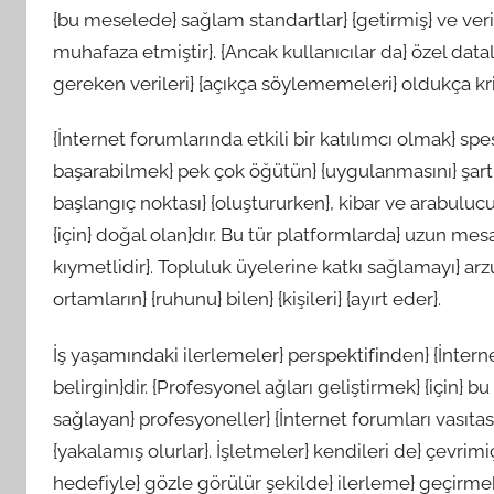
{bu meselede} sağlam standartlar} {getirmiş} ve veri 
muhafaza etmiştir}. {Ancak kullanıcılar da} özel datala
gereken verileri} {açıkça söylememeleri} oldukça kriti
{İnternet forumlarında etkili bir katılımcı olmak} spes
başarabilmek} pek çok öğütün} {uygulanmasını} şart k
başlangıç noktası} {oluştururken}, kibar ve arabulucu
{için} doğal olan}dır. Bu tür platformlarda} uzun me
kıymetlidir}. Topluluk üyelerine katkı sağlamayı} 
ortamların} {ruhunu} bilen} {kişileri} {ayırt eder}.
İş yaşamındaki ilerlemeler} perspektifinden} {İnternet
belirgin}dir. {Profesyonel ağları geliştirmek} {için} bu
sağlayan} profesyoneller} {İnternet forumları vasıtasıyla} 
{yakalamış olurlar}. İşletmeler} kendileri de} çevrim
hedefiyle} gözle görülür şekilde} ilerleme} geçirmek