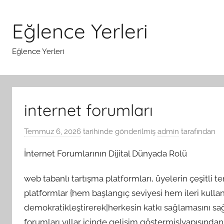
İçeriğe
atla
Eğlence Yerleri
Eğlence Yerleri
internet forumları
Temmuz 6, 2026
tarihinde gönderilmiş
admin
tarafından
İnternet Forumlarının Dijital Dünyada Rolü
web tabanlı tartışma platformları, üyelerin çeşitli t
platformlar {hem başlangıç seviyesi hem ileri kullanıc
demokratikleştirerek|herkesin katkı sağlamasını sağla
forumları yıllar içinde gelişim göstermiş|yapısında