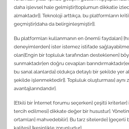
daha işlevsel hale gelmiştir|toplumun dikkatle izled
almaktadır}}. Teknoloji arttıkça, bu platformların kr
geçmiştir|daha da belirginleşmiştir}}.
Bu platformları kullanmanın en önemli faydaları} {hızl
deneyimlerden} ister istemez istifade sağlayabilmekti
olan|Engin bir topluluk tarafından desteklenen} böyle 
sunmaktadır|en doğru cevapları barındırmaktadır|en
bu sanal alanlarda} oldukça detaylı bir şekilde yer a
şekilde işlenmektedir}}. Topluluk oluşturması} aynı 
avantajlarındandır}.
{Etkili bir İnternet forumu seçerken} çeşitli kriterler}
tercih edilmesi} dikkate değer bir husustur}. Yönetim
ortamları} mahvedebilir}. Bu tarz sitelerde} {geçerli 
kalitesi} {kesinlikle zorunludur}.