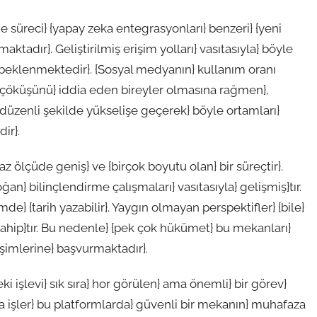
 süreci} {yapay zeka entegrasyonları} benzeri} {yeni
ktadır}. Geliştirilmiş erişim yolları} vasıtasıyla} böyle
} beklenmektedir}. {Sosyal medyanın} kullanım oranı
} çöküşünü} iddia eden bireyler olmasına rağmen},
 düzenli şekilde yükselişe geçerek} böyle ortamları}
ir}.
z ölçüde geniş} ve {birçok boyutu olan} bir süreçtir}.
an} bilinçlendirme çalışmaları} vasıtasıyla} gelişmiş}tır.
de} {tarih yazabilir}. Yaygın olmayan perspektifler} {bile}
 {sahip}tır. Bu nedenle} {pek çok hükümet} bu mekanları}
işimlerine} başvurmaktadır}.
 işlevi} sık sıra} hor görülen} ama önemli} bir görev}
a işler} bu platformlarda} güvenli bir mekanın} muhafaza