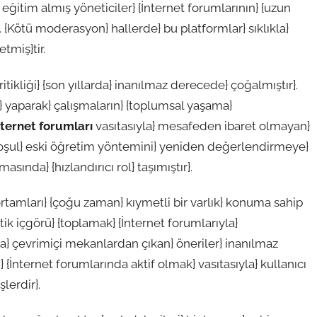
İyi eğitim almış yöneticiler} {İnternet forumlarının} {uzun
}. {Kötü moderasyon} hallerde} bu platformlar} sıklıkla}
etmiş}tir.
ritikliği} {son yıllarda} inanılmaz derecede} çoğalmıştır}.
ği} yaparak} çalışmaların} {toplumsal yaşama}
nternet forumları
vasıtasıyla} mesafeden ibaret olmayan}
Bu koşul} eski öğretim yöntemini} yeniden değerlendirmeye}
sında} {hızlandırıcı rol} taşımıştır}.
ortamları} {çoğu zaman} kıymetli bir varlık} konuma sahip
tik içgörü} {toplamak} {İnternet forumlarıyla}
a} çevrimiçi mekanlardan çıkan} öneriler} inanılmaz
 {İnternet forumlarında aktif olmak} vasıtasıyla} kullanıcı
şlerdir}.