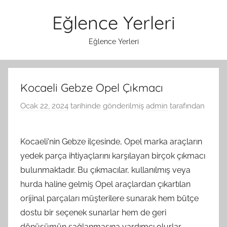
İçeriğe
Eğlence Yerleri
atla
Eğlence Yerleri
Kocaeli Gebze Opel Çıkmacı
Ocak 22, 2024
tarihinde gönderilmiş
admin
tarafından
Kocaeli'nin Gebze ilçesinde, Opel marka araçların
yedek parça ihtiyaçlarını karşılayan birçok çıkmacı
bulunmaktadır. Bu çıkmacılar, kullanılmış veya
hurda haline gelmiş Opel araçlardan çıkartılan
orijinal parçaları müşterilere sunarak hem bütçe
dostu bir seçenek sunarlar hem de geri
dönüşümün sağlanmasına yardımcı olurlar.