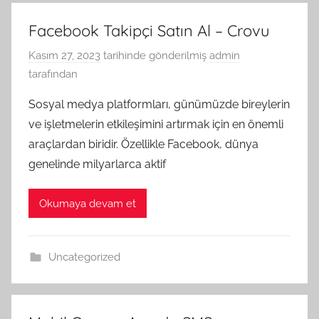
Facebook Takipçi Satın Al – Crovu
Kasım 27, 2023
tarihinde gönderilmiş
admin
tarafından
Sosyal medya platformları, günümüzde bireylerin
ve işletmelerin etkileşimini artırmak için en önemli
araçlardan biridir. Özellikle Facebook, dünya
genelinde milyarlarca aktif
Okumaya devam et
Uncategorized