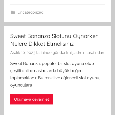
Uncategorized
Sweet Bonanza Slotunu Oynarken
Nelere Dikkat Etmelisiniz
Aralık 10, 2023
tarihinde gönderilmiş
admin
tarafından
Sweet Bonanza, popüler bir slot oyunu olup
çeşitli online casinolarda büyük beğeni
toplamaktadır. Bu renkli ve eğlenceli slot oyunu,
oyunculara
Okumaya devam et