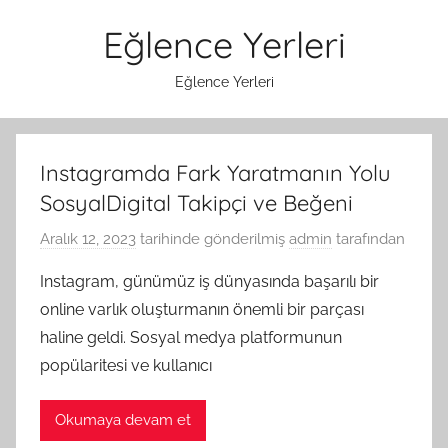
İçeriğe
Eğlence Yerleri
atla
Eğlence Yerleri
Instagramda Fark Yaratmanın Yolu
SosyalDigital Takipçi ve Beğeni
Aralık 12, 2023
tarihinde gönderilmiş
admin
tarafından
Instagram, günümüz iş dünyasında başarılı bir
online varlık oluşturmanın önemli bir parçası
haline geldi. Sosyal medya platformunun
popülaritesi ve kullanıcı
Okumaya devam et