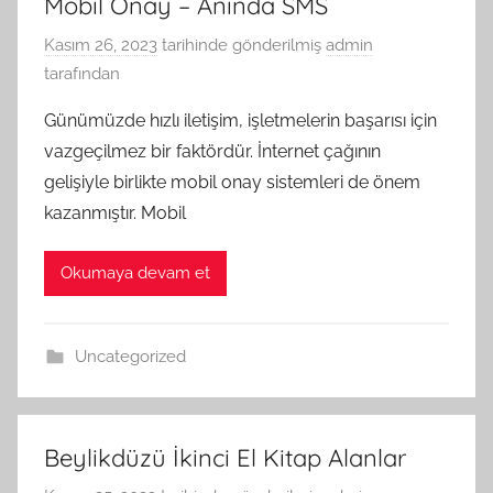
Mobil Onay – Anında SMS
Kasım 26, 2023
tarihinde gönderilmiş
admin
tarafından
Günümüzde hızlı iletişim, işletmelerin başarısı için
vazgeçilmez bir faktördür. İnternet çağının
gelişiyle birlikte mobil onay sistemleri de önem
kazanmıştır. Mobil
Okumaya devam et
Uncategorized
Beylikdüzü İkinci El Kitap Alanlar