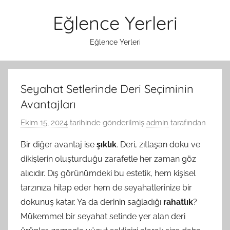
İçeriğe
Eğlence Yerleri
atla
Eğlence Yerleri
Seyahat Setlerinde Deri Seçiminin
Avantajları
Ekim 15, 2024
tarihinde gönderilmiş
admin
tarafından
Bir diğer avantaj ise
şıklık
. Deri, zıtlaşan doku ve
dikişlerin oluşturduğu zarafetle her zaman göz
alıcıdır. Dış görünümdeki bu estetik, hem kişisel
tarzınıza hitap eder hem de seyahatlerinize bir
dokunuş katar. Ya da derinin sağladığı
rahatlık
?
Mükemmel bir seyahat setinde yer alan deri