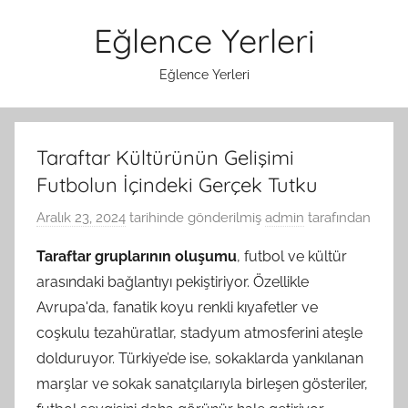
İçeriğe
Eğlence Yerleri
atla
Eğlence Yerleri
Taraftar Kültürünün Gelişimi
Futbolun İçindeki Gerçek Tutku
Aralık 23, 2024
tarihinde gönderilmiş
admin
tarafından
Taraftar gruplarının oluşumu
, futbol ve kültür
arasındaki bağlantıyı pekiştiriyor. Özellikle
Avrupa'da, fanatik koyu renkli kıyafetler ve
coşkulu tezahüratlar, stadyum atmosferini ateşle
dolduruyor. Türkiye’de ise, sokaklarda yankılanan
marşlar ve sokak sanatçılarıyla birleşen gösteriler,