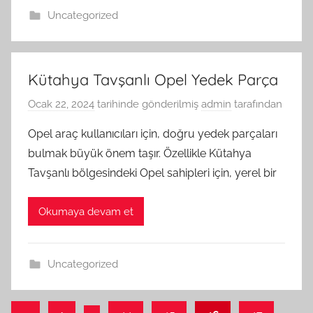
Uncategorized
Kütahya Tavşanlı Opel Yedek Parça
Ocak 22, 2024
tarihinde gönderilmiş
admin
tarafından
Opel araç kullanıcıları için, doğru yedek parçaları
bulmak büyük önem taşır. Özellikle Kütahya
Tavşanlı bölgesindeki Opel sahipleri için, yerel bir
Okumaya devam et
Uncategorized