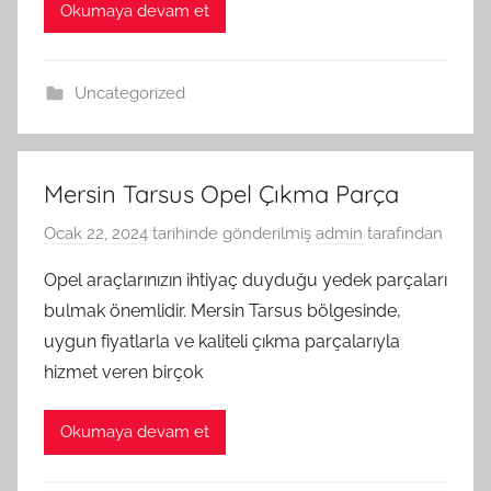
Okumaya devam et
Uncategorized
Mersin Tarsus Opel Çıkma Parça
Ocak 22, 2024
tarihinde gönderilmiş
admin
tarafından
Opel araçlarınızın ihtiyaç duyduğu yedek parçaları
bulmak önemlidir. Mersin Tarsus bölgesinde,
uygun fiyatlarla ve kaliteli çıkma parçalarıyla
hizmet veren birçok
Okumaya devam et