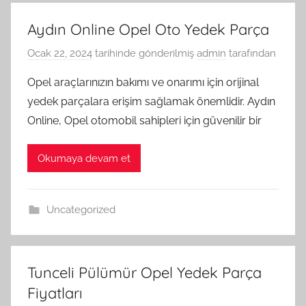
Aydın Online Opel Oto Yedek Parça
Ocak 22, 2024
tarihinde gönderilmiş
admin
tarafından
Opel araçlarınızın bakımı ve onarımı için orijinal
yedek parçalara erişim sağlamak önemlidir. Aydın
Online, Opel otomobil sahipleri için güvenilir bir
Okumaya devam et
Uncategorized
Tunceli Pülümür Opel Yedek Parça
Fiyatları